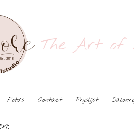
The Art of 
Foto's
Contact
Prijslijst
Salonre
n: