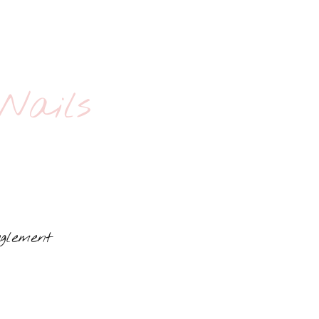
Nails
glement